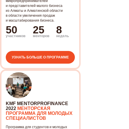
микропредпринимателей
и представителей малого бизнеса
из Алматы и Алматинской области
в области увеличения продаж
и масштабирования бизнеса.
50
25
8
участников
менторов
недель
УЗНАТЬ БОЛЬШЕ О ПРОГРАММЕ
ОСТАЛИСЬ
ВОПРОСЫ?
Заполните форму и мы свяжемся
с вами, чтобы больше рассказать
чем мы можем помочь
KMF MENTORPROFINANCE
МЕНТОРСКИЕ ПРОГРАММЫ
2022
МЕНТОРСКАЯ
ОБУЧЕНИЕ МЕНТОРСТВУ
ПРОГРАММА ДЛЯ МОЛОДЫХ
БИЗНЕС-ТРЕНИНГИ
СПЕЦИАЛИСТОВ
ОРГАНИЗАЦИЯМ
Программа для студентов и молодых
БЛОГ