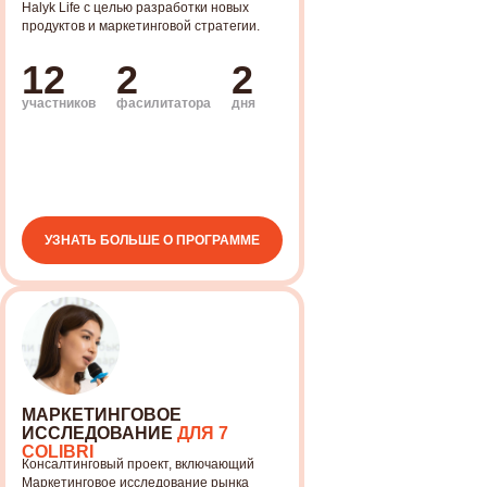
Halyk Life с целью разработки новых
ИННОВАЦИИ
продуктов и маркетинговой стратегии.
Непрерывное саморазвитие,
креатив, инновации
12
2
2
участников
фасилитатора
дня
ПАРТНЕРСТВО
Эффективные отношения
с партнерами и множество
совместных проектов
УЗНАТЬ БОЛЬШЕ О ПРОГРАММЕ
РЕЗУЛЬТАТ
Наши программы приводят
к ощутимым результатам
МАРКЕТИНГОВОЕ
ИССЛЕДОВАНИЕ
ДЛЯ 7
COLIBRI
Консалтинговый проект, включающий
Маркетинговое исследование рынка