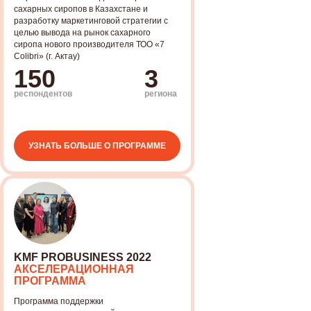
сахарных сиропов в Казахстане и
разработку маркетинговой стратегии с
целью вывода на рынок сахарного
сиропа нового производителя ТОО «7
Colibri» (г. Актау)
150
3
реcпондентов
региона
БЛАГОДАРСТВЕННОЕ
БЛАГОДАРСТВЕННОЕ
ПИСЬМО
ПИСЬМО
УЗНАТЬ БОЛЬШЕ О ПРОГРАММЕ
БЛАГОДАРСТВЕННОЕ
БЛАГОДАРСТВЕННОЕ
ПИСЬМО
ПИСЬМО
KMF PROBUSINESS 2022
АКСЕЛЕРАЦИОННАЯ
ПРОГРАММА
Программа поддержки