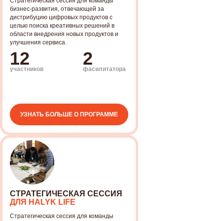
Стратегическая сессия для команды
бизнес-развития, отвечающей за
дистрибуцию цифровых продуктов с
целью поиска креативных решений в
области внедрения новых продуктов и
улучшения сервиса.
12
2
4 элемента, позволяющие нам
участников
фасилитатора
оставаться лидерами среди
компаний, реализующих
социально-значимые проекты.
НАШ ГЛАВНЫЙ
УЗНАТЬ БОЛЬШЕ О ПРОГРАММЕ
АКТИВ
ЭКСПЕРТИЗА
Более 10 лет успешной
организации различных
СТРАТЕГИЧЕСКАЯ СЕССИЯ
социальных проектов
ДЛЯ HALYK LIFE
Стратегическая сессия для команды