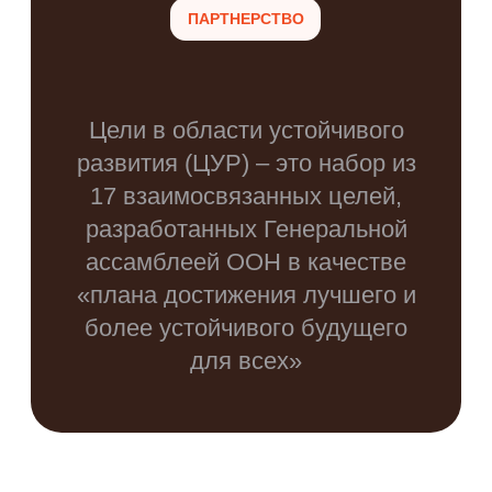
ПОДДЕРЖКА БИЗНЕСА
ПОДДЕРЖКА МОЛ
Создаем качественные
Обучаем
рабочие места
предпринимательств
Помогаем найти нишу для
Помогаем с работой
собственного дела
Повышаем уровень 
Направляем при запуске
культуры
и ведении бизнеса
Улучшаем цифровую
Повышаем уровень
и финансовую грамо
экономической и социальной
Заботимся об эколог
устойчивости
культуре
Поддерживаем
Реализуем программ
предпринимательские
профессионального 
инициативы
личностного роста