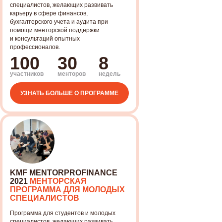
специалистов, желающих развивать
КОНТАКТЫ
ПОЛУЧИТЬ КОНСУЛЬТАЦИЮ
карьеру в сфере финансов,
бухгалтерского учета и аудита при
помощи менторской поддержки
и консультаций опытных
профессионалов.
100
30
8
участников
менторов
недель
УЗНАТЬ БОЛЬШЕ О ПРОГРАММЕ
+7 701 223 87 85
info@humancapital.kz
Казахстан, г. Алматы,
ул. Жарокова 230/76
KMF MENTORPROFINANCE
2021
МЕНТОРСКАЯ
ПРОГРАММА ДЛЯ МОЛОДЫХ
СПЕЦИАЛИСТОВ
Программа для студентов и молодых
специалистов, желающих развивать