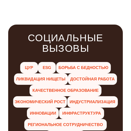
ИННОВАЦИИ
ИНФРАСТРУКТУРА
РЕГИОНАЛЬНОЕ СОТРУДНИЧЕСТВО
ПАРТНЕРСТВО
Цели в области устойчивого
развития (ЦУР) – это набор из
17 взаимосвязанных целей,
разработанных Генеральной
ассамблеей ООН в качестве
«плана достижения лучшего и
более устойчивого будущего
для всех»
С КАКИМИ ЗАДАЧАМИ
РАБОТАЕМ