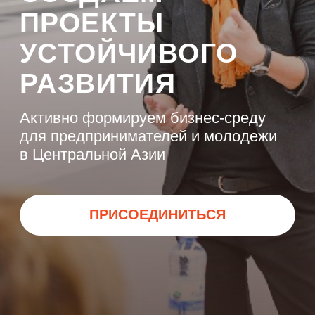
для предпринимателей и молодежи
в Центральной Азии
Human Capital занимает
ПРИСОЕДИНИТЬСЯ
проактивную позицию в решении
глобальных социальных вызовов
СОЦИАЛЬНЫЕ
ВЫЗОВЫ
ЦУР
ESG
БОРЬБА С БЕДНОСТЬЮ
ЛИКВИДАЦИЯ НИЩЕТЫ
ДОСТОЙНАЯ РАБОТА
КАЧЕСТВЕННОЕ ОБРАЗОВАНИЕ
ЭКОНОМИЧЕСКИЙ РОСТ
ИНДУСТРИАЛИЗАЦИЯ